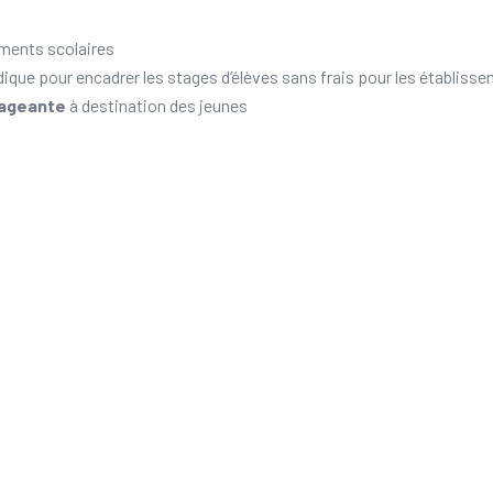
ements scolaires
dique pour encadrer les stages d’élèves sans frais pour les établiss
gageante
à destination des jeunes