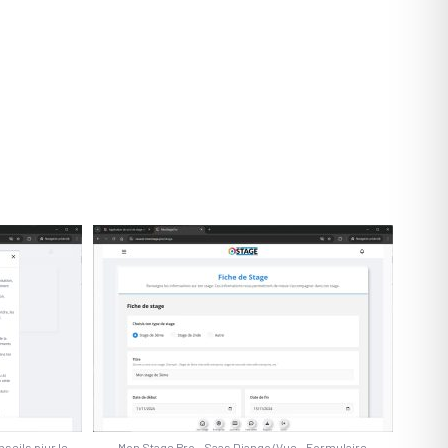
seils piur le
Mon Stage Pro – Saas Django/Vue – Formulaire