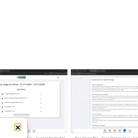
 – Saas Django/Vue – Journal d’activités
Mon Stage Pro – Saas Django/Vue – Con