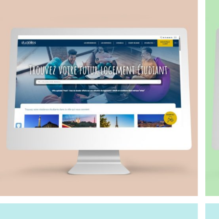
DÉVELOPPEMENT WEB
e-CarteNoLimit – Plateforme e-
commerce pour CSE