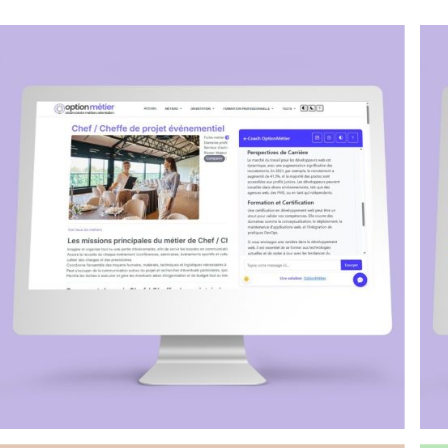
DÉVELOPPEMENT WEB
Coppten – Plateforme SaaS pour
l’entrepreneuriat