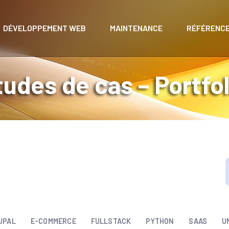
DÉVELOPPEMENT WEB
MAINTENANCE
RÉFÉRENC
tudes de cas – Portfol
DÉVELOPPEMENT WEB
Métiers Hôtel Resto – Observatoire
des métiers
UPAL
E-COMMERCE
FULLSTACK
PYTHON
SAAS
U