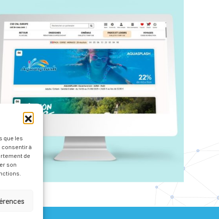
s que les
 consentir à
ortement de
rer son
nctions.
férences