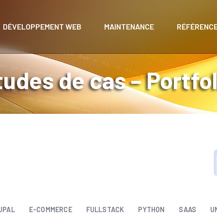
DÉVELOPPEMENT WEB
MAINTENANCE
RÉFÉRENC
tudes de cas – Portfol
DÉVELOPPEMENT WEB
Mon Stage Pro – Application de suivi
de stage (SaaS)
UPAL
E-COMMERCE
FULLSTACK
PYTHON
SAAS
U